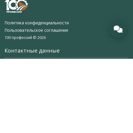
Политика конфиденциальности
Пользовательское соглашение
100 профессий © 2026
Контактные данные
г. Иркутск, ул. Напольная, 59
+7 (395) 295-55-78
,
+7 (9148) 95-55-78
Режим работы: Пн-Пт с 9.00 - 18.00
100prof38@mail.ru
Клиентам компании
О компании
Услуги
Лицензии
Контакты